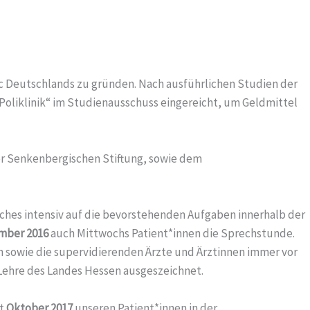
ic Deutschlands zu gründen. Nach ausführlichen Studien der
 Poliklinik“ im Studienausschuss eingereicht, um Geldmittel
er Senkenbergischen Stiftung, sowie dem
ches intensiv auf die bevorstehenden Aufgaben innerhalb der
mber 2016
auch Mittwochs Patient*innen die Sprechstunde.
en sowie die supervidierenden Ärzte und Ärztinnen immer vor
 Lehre des Landes Hessen ausgeszeichnet.
it
Oktober 2017
unseren Patient*innen in der