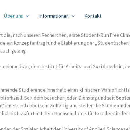
Über uns
Informationen
Kontakt
rt die, nach unseren Recherchen, erste Student-Run Free Clin
urde ein Konzeptantrag für die Etablierung der „Studentischen
 auch gelang.
meinmedizin, dem Institut für Arbeits- und Sozialmedizin, d
hmende Studierende innerhalb eines klinischen Wahlpflichtfa
oli offiziell. Seit dem besuchen jeden Dienstag und seit
Septe
t*innen sind dabei sehr vielfältig und stellen die Studierend
iklinik Frakfurt mit dem Hochschulpreis für Exzellenz in der
nden der Sozialen Arbeit der University of Applied Science se