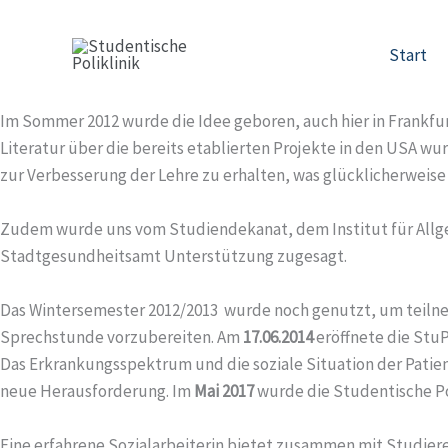
Zum
Die Entstehung der StuPoli
Inhalt
Wie alles begann
Start
springen
Das Projekt der Studentischen Poliklinik („StuPoli“)
Im Sommer 2012 wurde die Idee geboren, auch hier in Frankfu
Literatur über die bereits etablierten Projekte in den USA w
zur Verbesserung der Lehre zu erhalten, was glücklicherweise
Zudem wurde uns vom Studiendekanat, dem Institut für Allge
Stadtgesundheitsamt Unterstützung zugesagt.
Das Wintersemester 2012/2013 wurde noch genutzt, um teilne
Sprechstunde vorzubereiten. Am
17.06.2014
eröffnete die StuP
Das Erkrankungsspektrum und die soziale Situation der Patien
neue Herausforderung. Im
Mai 2017
wurde die Studentische Pol
Eine erfahrene Sozialarbeiterin bietet zusammen mit Studiere